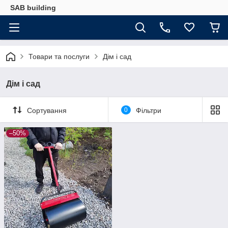
SAB building
Товари та послуги
Дім і сад
Дім і сад
Сортування
0
Фільтри
–50%