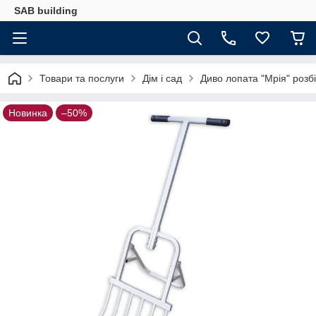
SAB building
Товари та послуги
Дім і сад
Диво лопата "Мрія" розб
Новинка
–50%