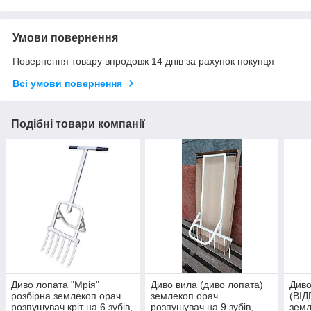
Умови повернення
Повернення товару впродовж 14 днів за рахунок покупця
Всі умови повернення
Подібні товари компанії
Диво лопата "Мрія"
Диво вила (диво лопата)
Диво
розбірна землекоп орач
землекоп орач
(ВІД
розпушувач кріт на 6 зубів,
розпушувач на 9 зубів,
земл