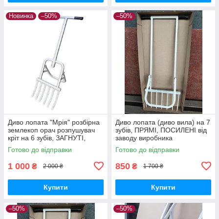
Новинка
–50%
–50%
Диво лопата "Мрія" розбірна
Диво лопата (диво вила) на 7
землекоп орач розпушувач
зубів, ПРЯМІ, ПОСИЛЕНІ від
кріт на 6 зубів, ЗАГНУТІ,
заводу виробника
ПОСИЛЕНІ
Готово до відправки
Готово до відправки
1 000
850
₴
₴
2 000 ₴
1 700 ₴
Купити
Купити
–50%
–50%