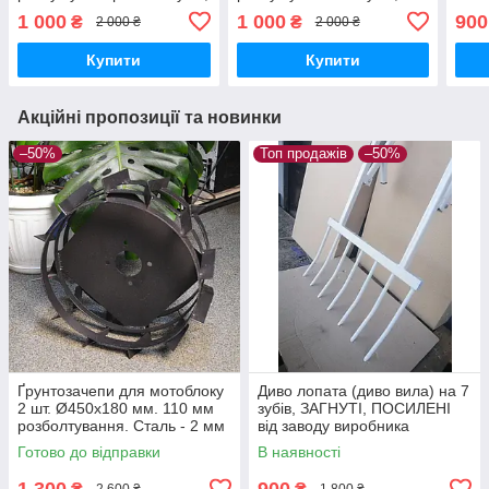
ЗАГНУТІ, ПОСИЛЕНІ
ЗАГНУТІ, ПОСИЛЕНІ
зубі
1 000
1 000
900
₴
₴
2 000 ₴
2 000 ₴
(нова партія)
ПОС
Купити
Купити
Акційні пропозиції та новинки
–50%
Топ продажів
–50%
Ґрунтозачепи для мотоблоку
Диво лопата (диво вила) на 7
2 шт. Ø450х180 мм. 110 мм
зубів, ЗАГНУТІ, ПОСИЛЕНІ
розболтування. Сталь - 2 мм
від заводу виробника
Готово до відправки
В наявності
1 300
900