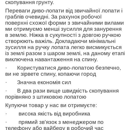
скопування грунту.
Переваги диво-лопати від звичайної лопати і
граблів очевидні. За рахунок робочої
поверхні схожої форми з звичайними вилами
ми отримуємо менші зусилля для занурення
в землю. Ніжка в сукупності з довгою ручкою
створюють важіль. Докладаючи мінімальні
зусилля на ручку лопата легко висмикується
із землі разом з шаром землі, на даному етапі
виключена навантаження на спину.
·
Користуватися диво-лопатою безпечно,
ви не зірвете спину, копаючи город
·
Значна економія сил
·
В два рази вище швидкість
скопування
порівняно з штиковою лопатою
Купуючи товар у нас ви отримуєте:
·
висока якість від виробника
·
прямий зв'язок з менеджером по
телефону або вайберу в робочий час